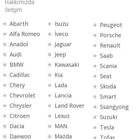
Hakkımızda
İletişim
Abarth
Isuzu
Peugeot
Alfa Romeo
İveco
Porsche
Anadol
Jaguar
Renault
Audi
Jeep
Saab
BMW
Kawasaki
Scania
Cadillac
Kia
Seat
Chery
Lada
Skoda
Chevrolet
Lancia
Smart
Chrysler
Land Rover
Ssangyong
Citroen
Lexus
Suzuki
Dacia
MAN
Tesla
Daewoo
Mazda
Tofaş