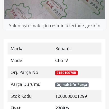
Yakınlaştırmak için resmin üzerinde gezinin
Marka
Renault
Model
Clio IV
Orj. Parça No
215010070R
Parça Durumu
Orjinal/Sıfır Parça
Stok Kodu
1000000001299
Fiyat
2209 ₺