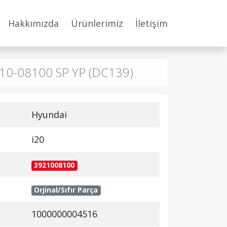
Hakkımızda
Ürünlerimiz
İletişim
9210-08100 SP YP (DC139)
Hyundai
i20
3921008100
Orjinal/Sıfır Parça
1000000004516