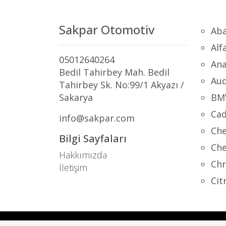
Sakpar Otomotiv
Aba
Alf
05012640264
Ana
Bedil Tahirbey Mah. Bedil
Aud
Tahirbey Sk. No:99/1 Akyazı /
Sakarya
BM
Cad
info@sakpar.com
Che
Bilgi Sayfaları
Che
Hakkımızda
Chr
İletişim
Cit