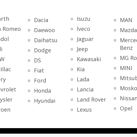
rth
Isuzu
Dacia
MAN
a Romeo
İveco
Daewoo
Mazda
dol
Jaguar
Daihatsu
Merce
Benz
i
Jeep
Dodge
MG Ro
W
Kawasaki
DS
MINI
illac
Kia
Fiat
Mitsub
ry
Lada
Ford
Mosko
vrolet
Lancia
Honda
Nissa
ysler
Land Rover
Hyundai
Opel
roen
Lexus