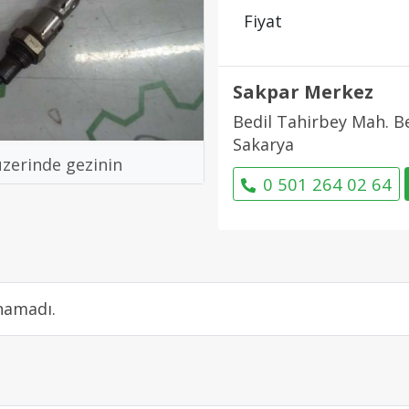
Fiyat
Sakpar Merkez
Bedil Tahirbey Mah. Be
Sakarya
üzerinde gezinin
0 501 264 02 64
namadı.