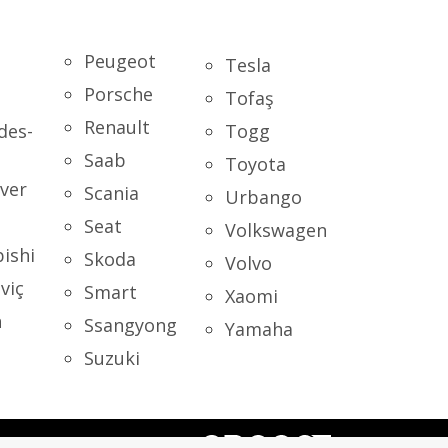
Peugeot
Tesla
Porsche
Tofaş
Renault
des-
Togg
Saab
Toyota
ver
Scania
Urbango
Seat
Volkswagen
ishi
Skoda
Volvo
viç
Smart
Xaomi
n
Ssangyong
Yamaha
Suzuki