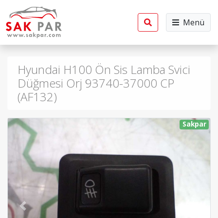
Menü
Hyundai H100 Ön Sis Lamba Svici
Düğmesi Orj 93740-37000 CP
(AF132)
Sakpar
Previous
Next